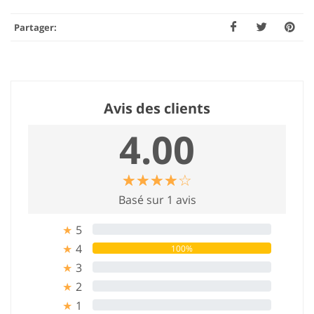
Partager:
Avis des clients
4.00
☆
★
☆
★
☆
★
☆
★
☆
★
Basé sur 1 avis
5
0%
★
4
100%
★
3
0%
★
2
0%
★
1
0%
★