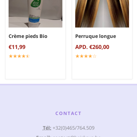
Crème pieds Bio
Perruque longue
€11,99
APD. €260,00
☆
★
☆
★
☆
★
☆
★
☆
★
☆
★
☆
★
☆
★
☆
★
☆
★
CONTACT
Tél:
+32(0)465/764.509