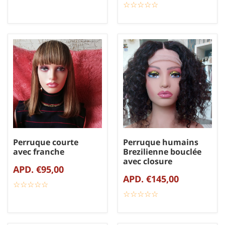
☆
★
☆
★
☆
★
☆
★
☆
★
Perruque courte
Perruque humains
avec franche
Brezilienne bouclée
avec closure
APD. €95,00
APD. €145,00
☆
★
☆
★
☆
★
☆
★
☆
★
☆
★
☆
★
☆
★
☆
★
☆
★