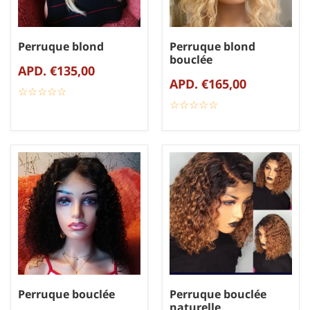
Perruque blond
Perruque blond
bouclée
APD. €135,00
APD. €165,00
☆
★
☆
★
☆
★
☆
★
☆
★
☆
★
☆
★
☆
★
☆
★
☆
★
Perruque bouclée
Perruque bouclée
naturelle