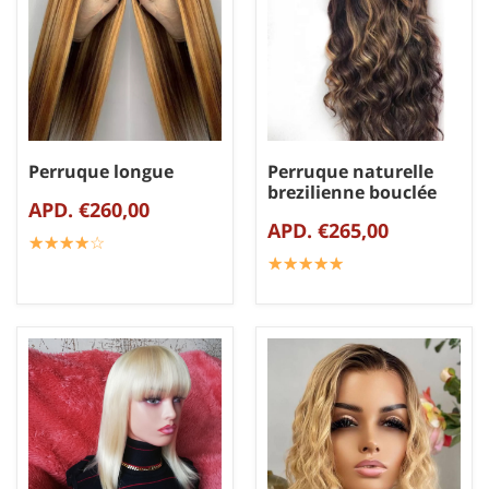
Perruque longue
Perruque naturelle
brezilienne bouclée
APD. €260,00
APD. €265,00
☆
★
☆
★
☆
★
☆
★
☆
★
☆
★
☆
★
☆
★
☆
★
☆
★