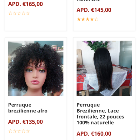
APD. €165,00
APD. €145,00
☆
★
☆
★
☆
★
☆
★
☆
★
☆
★
☆
★
☆
★
☆
★
☆
★
Perruque
Perruque
brezilienne afro
Brezilienne, Lace
frontale, 22 pouces
APD. €135,00
100% naturelle
☆
★
☆
★
☆
★
☆
★
☆
★
APD. €160,00