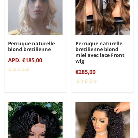
Perruque naturelle
Perruque naturelle
blond brezilienne
brezilienne blond
miel avec lace Front
APD. €185,00
wig
☆
★
☆
★
☆
★
☆
★
☆
★
€285,00
☆
★
☆
★
☆
★
☆
★
☆
★