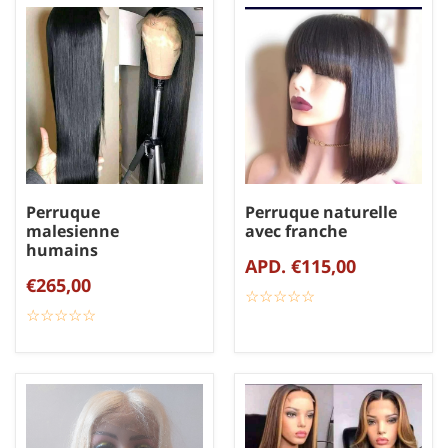
Perruque
Perruque naturelle
malesienne
avec franche
humains
APD. €115,00
€265,00
☆
★
☆
★
☆
★
☆
★
☆
★
☆
★
☆
★
☆
★
☆
★
☆
★